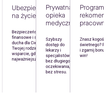
Prywatna
Program
Ubezpieczenie
opieka
rekomend
na życie
medyczna
pracown
Bezpieczeństwo
finansowe i spokój
Szybszy
Znasz kogoś
ducha dla Ciebie i
dostęp do
świetnego? P
Twojej rodziny -
lekarzy i
i zgarnij bonu
wsparcie, gdy jest to
specjalistów -
win!
najważniejsze.
bez długiego
oczekiwania,
bez stresu.