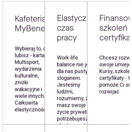
Elastyczny
Finanso
Kafeteria
czas
szkoleń i
MyBenefit
pracy
certyfik
Wybieraj to, co
lubisz - karta
Work-life
Chcesz rozwi
Multisport,
balance nie jest
swoje umieję
wydarzenia
dla nas pustym
Kursy, szkolen
kulturalne,
sloganem.
certyfikaty - t
zniżki
Jesteśmy
pomoże Ci si
wakacyjne i
ludźmi,
rozwijać
wiele innych.
rozumiemy, że
Całkowita
masz swoje
elastyczność.
życie prywatne i
potrzebujesz
elastyczności.