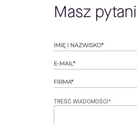
Masz pytani
Please
IMIĘ I NAZWISKO*
leave
this
E-MAIL*
field
empty.
FIRMA*
TREŚĆ
WIADOMOŚCI*