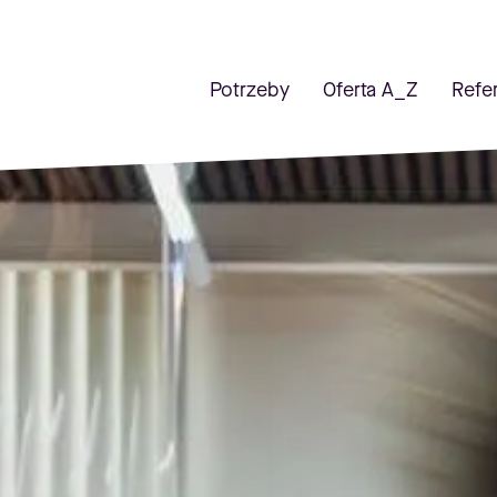
Potrzeby
Oferta A_Z
Refe