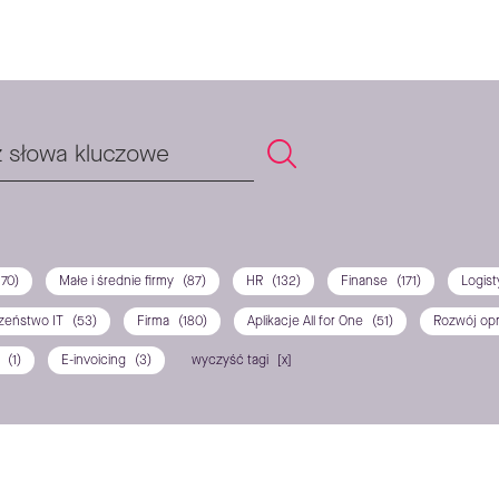
170)
Małe i średnie firmy
(87)
HR
(132)
Finanse
(171)
Logis
zeństwo IT
(53)
Firma
(180)
Aplikacje All for One
(51)
Rozwój op
P
(1)
E-invoicing
(3)
wyczyść tagi