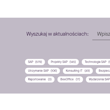
Wyszukaj w aktualnościach:
SAP
(579)
Projekty SAP
(145)
Technologia SAP
(
Utrzymanie SAP
(106)
Konsulting IT
(49)
Bezpiec
Raportowanie
(3)
BeeOffice
(17)
Wydarzenia SA