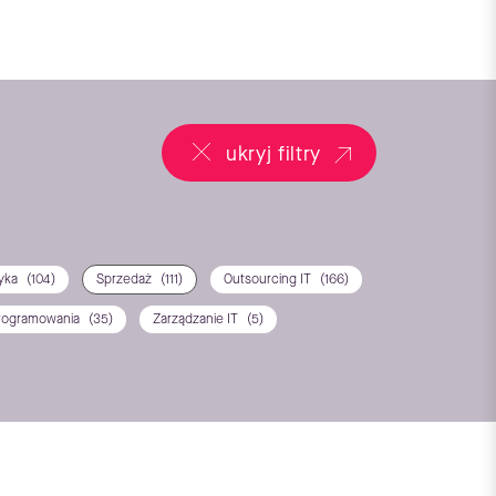
ukryj filtry
tyka
(104)
Sprzedaż
(111)
Outsourcing IT
(166)
rogramowania
(35)
Zarządzanie IT
(5)