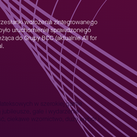
przesłanki wdrożenia zintegrowanego
em było uruchomienie sprawdzonego
żąca do Grupy BCC (aktualnie All for
l.
 lateksowych w szerokiej gamie
 jubileusze, gale i wydarzenia
ość, ciekawe wzornictwo, duży wybór i