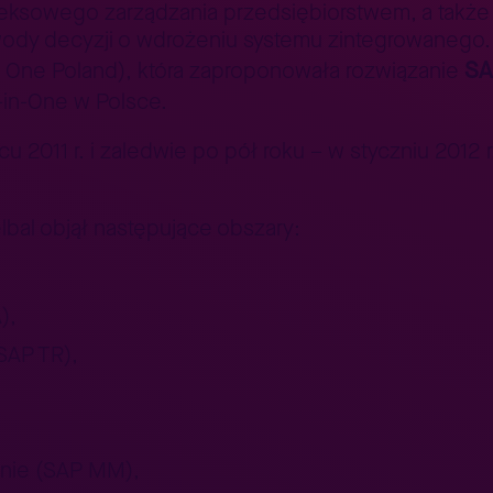
eksowego zarządzania przedsiębiorstwem, a także 
wody decyzji o wdrożeniu systemu zintegrowanego. 
SA
or One Poland), która zaproponowała rozwiązanie
-in-One w Polsce.
 2011 r. i zaledwie po pół roku – w styczniu 2012 r
bal objął następujące obszary:
),
SAP TR),
enie (SAP MM),