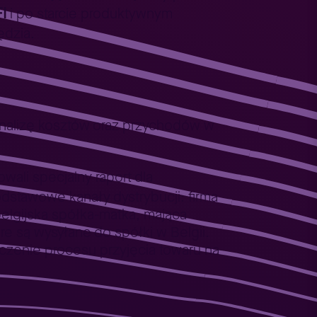
I
i po starcie produktywnym
ędzia.
analizę kosztów oraz przychodów w
wali specjalny raport dla
odstawowe kanały dystrybucji: firma
belgijska spółka-matka, mająca
e są wysyłane do spółki w Belgii.
zenie procesu przyjęcia towaru na