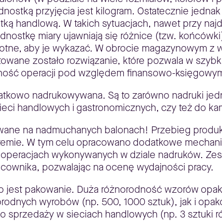
dnostką przyjęcia jest kilogram. Ostatecznie jedna
nostką handlową. W takich sytuacjach, nawet przy na
nostkę miary ujawniają się różnice (tzw. końcówki)
stotne, aby je wykazać. W obrocie magazynowym 
towane zostało rozwiązanie, które pozwala w szybk
dność operacji pod względem finansowo-księgowy
tkowo nadrukowywana. Są to zarówno nadruki jedno-
eci handlowych i gastronomicznych, czy też do ka
wane na nadmuchanych balonach! Przebieg produkcj
w systemie. W tym celu opracowano dodatkowe mech
h operacjach wykonywanych w dziale nadruków. Zes
racownika, pozwalając na ocenę wydajności pracy.
 jest pakowanie. Duża różnorodność wzorów opakow
orodnych wyrobów (np. 500, 1000 sztuk), jak i op
 sprzedaży w sieciach handlowych (np. 3 sztuki 