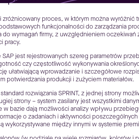
i zróżnicowany proces, w którym można wyróżnić t
 podstawowych funkcjonalności do zarządzania pro
 do wymagań firmy, z uwzględnieniem oczekiwań 
i pracy.
e SAP jest rejestrowanych szereg parametrów prze
lgotność czy częstotliwość wykonywania określonyc
ę ułatwiającą wprowadzanie i szczegółowe rozpisa
 potwierdzania produkcji i zużyciem materiałów.
standard rozwiązania SPRINT, z jednej strony możliw
rugiej strony – system zasilany jest wszystkimi da
e w bazie dają możliwości analizy wpływu przebie
formacje o zadaniach i aktywności poszczególnyc
są wykorzystywane między innymi w systemie prem
onów (w podziale na wiele rozmiarów, kolorów i pa