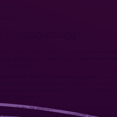
w firmy.
ć w outsourcingu
owy zakres funkcjonalności, w pełnym zakresie o
 kont, sporządzanie sprawozdań finansowych do 
gu bankowego).
ukturach nie ma działu finansowo-księgowego. Rea
dstawową korzyścią z takiego modelu jest znaczna 
organizacją pracy księgowości (koszty stanowisk 
nie zastępstw itp.).
sowym było, że wdrożenie SAP FI nie pociągnie za
 Belbal przeznaczył odrębną licencję SAP, co poz