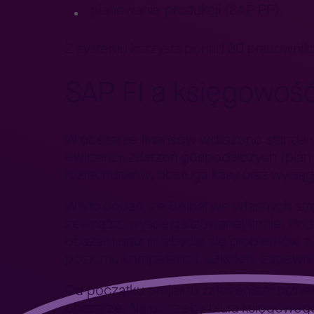
planowanie produkcji (SAP PP).
Z systemu korzysta ponad 30 pracownikó
SAP FI a księgowoś
W obszarze finansów wdrożono standard
ewidencji zdarzeń gospodarczych (plan
rozrachunków, obsługa kasy oraz wycią
Warto dodać, że Belbal we własnych str
zewnątrz, wyspecjalizowanej firmie. Po
obszaru oraz pozbycie się problemów z 
poziomu kompetencji, szkoleń, zapewnie
Od początku projektu założeniem bizne
obszarze. Na potrzeby biura księgowego