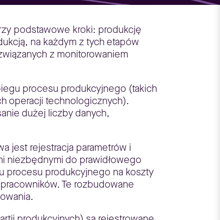
rzy podstawowe kroki: produkcję
dukcją, na każdym z tych etapów
związanych z monitorowaniem
biegu procesu produkcyjnego (takich
h operacji technologicznych).
nie dużej liczby danych,
a jest rejestracja parametrów i
nymi niezbędnymi do prawidłowego
gu procesu produkcyjnego na koszty
h pracowników. Te rozbudowane
iowania.
rtii produkcyjnych) są rejestrowane