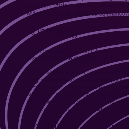
zakresem działania systemu. Pracownicy
wykonują ten sam zakres usług finansow
Kontroling
Wdrożone narzędzia kontrolingowe SAP 
przedsiębiorstwie dla celów zarządczyc
SAP C
Oprócz standardowych narzędzi
belgijskiego właściciela, ułatwiający a
sama prowadzi aktywną sprzedaż w kraju 
własne kanały sprzedaży. Raport zbiera 
Wczytanie tych danych do systemu wyko
magazyn. Proces ten jest zaimplemento
Produkcja – nadruk