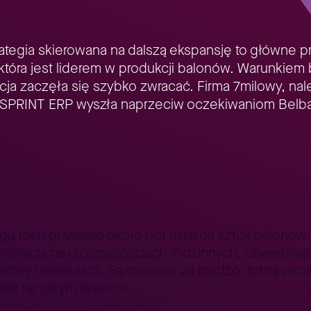
ategia skierowana na dalszą ekspansję to główne 
, która jest liderem w produkcji balonów. Warunki
cja zaczęła się szybko zwracać. Firma 7milowy, nale
P SPRINT ERP wyszła naprzeciw oczekiwaniom Belba
dies
Miliardy balonów w SAP
>
gu roku powstaje około pół miliarda sztuk balonów
dekoracją na uroczystościach rodzinnych, uświetniają
etów i restauracji. Są cenione za bardzo dobrą jak
ów na całym świecie.