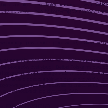
SAP F
 biura zostali objęci szkoleniami modułowymi
o-księgowych – tyle że korzystając z nowego narz
wspomagają ewidencję, planowanie, rozliczanie i 
h.
O
, na potrzeby firmy konsultanci 7milowego przygoto
nalizę procesów dystrybucji. Belbal Polska ma dwa p
i za granicą; a oprócz tego ważnym odbiorcą jest 
informacje o poszczególnych partiach towarów, któr
rzystywanego w Belgii pozwala na znaczne uproszc
wany w modułach logistycznych SAP.
 – pakowanie