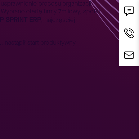
usprawnienie procesu organizacji
Wybrano ofertę firmy 7milowy, spółki
P SPRINT ERP
, najczęściej
., nastąpił start produktywny