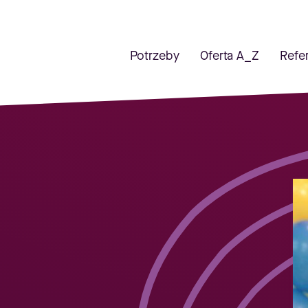
Potrzeby
Oferta A_Z
Refe