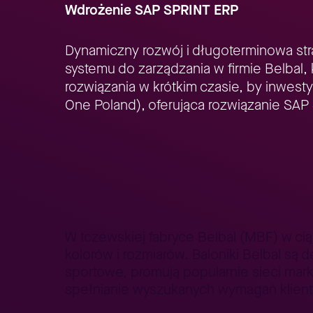
Wdrożenie SAP SPRINT ERP
Dynamiczny rozwój i długoterminowa str
systemu do zarządzania w firmie Belbal
rozwiązania w krótkim czasie, by inwesty
One Poland), oferująca rozwiązanie SA
Strona główna
Lepszy Biznes
Lepszy Biznes – case stu
>
>
W tczewskiej fabryce Belbal (MBF) w cią
kolorów i rozmiarów. Baloniki Belbal są 
sportowe, promują popularnie sieci mark
spełnianie wyszukanych wymagań klient