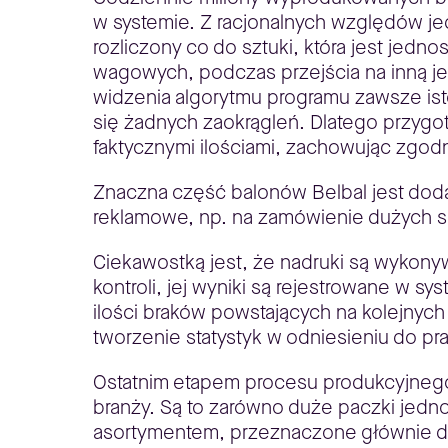
w systemie. Z racjonalnych względów je
rozliczony co do sztuki, która jest jed
wagowych, podczas przejścia na inną jed
widzenia algorytmu programu zawsze i
się żadnych zaokrągleń. Dlatego przygo
faktycznymi ilościami, zachowując zgo
Znaczna część balonów Belbal jest doda
reklamowe, np. na zamówienie dużych si
Ciekawostką jest, że nadruki są wykony
kontroli, jej wyniki są rejestrowane 
ilości braków powstających na kolejnyc
tworzenie statystyk w odniesieniu do p
Ostatnim etapem procesu produkcyjnego
branży. Są to zarówno duże paczki jedn
asortymentem, przeznaczone głównie do