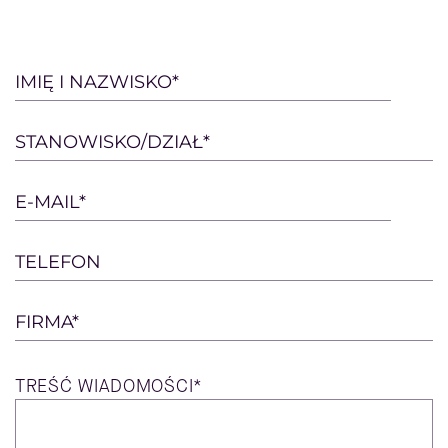
Please
IMIĘ I NAZWISKO*
leave
this
STANOWISKO/DZIAŁ*
field
empty.
E-MAIL*
TELEFON
FIRMA*
TREŚĆ
WIADOMOŚCI*