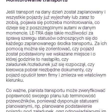
Monitorowanie transportu
Jeśli transport na dany dzień został zaplanowany i
wszystkie pojazdy już wyjechały lub zaraz to
zrobią, pojawia się potrzeba monitorowania, co
dzieje się z poszczególnymi autami w danym
momencie. LE-TRA daje takie możliwości za
sprawą szeregu statusów odnoszących się do
każdego zaplanowanego środka transportu. Za ich
pomocą można się zorientować, czy pojazd
został podstawiony we wskazane miejsce i o
której godzinie to nastąpiło, czy
załadunek/rozładunek już się rozpoczął, czy
kierowca pobrał niezbędne dokumenty, czy
pojazd opuścił teren firmy i zmierza we właściwym
kierunku.
Co ważne, planista transportu może zweryfikować
poprawność swojego planu lub terminowość
przewoźników, ponieważ dysponuje statusami
planowanymi, np. planowane podstawienie
pojazdu pod załadunek, oraz odpowiadającymi im