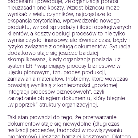
procesami i powoduje, że organizacja ponosi
nieuzasadnione koszty. Wzrost biznesu może
wynikać z wielu czynników, najczęstsze to
ekspansja terytorialna, wprowadzenie nowego
produktu, wzrost sprzedaży i ilości obsługiwanych
klientów, a koszty obsługi procesów to nie tylko
wymiar czysto finansowy, ale również czas, błędy i
ryzyko związane z obsługą dokumentów. Sytuacja
dodatkowo staje się jeszcze bardziej
skomplikowana, kiedy organizacja posiada już
system ERP wspierający procesy biznesowe w
ujęciu pionowym, tzn. proces produkcji,
zamawiania materiałów. Problemy, które wówczas
powstają wynikają z konieczności „poziomej
integracji procesów biznesowych”, czyli
zarządzanie obiegiem dokumentu, który biegnie
„w poprzek” struktury organizacyjnej.
Taki stan prowadzi do tego, że przetwarzanie
dokumentów staje się niewydolne (długi czas
realizacji procesów, trudności w rozwiązywaniu
problemów) i jeszcze bardziej kosztowne. Dlatego