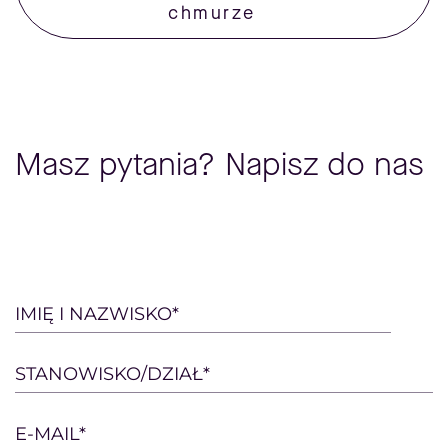
chmurze
Masz pytania? Napisz do nas
Please
IMIĘ I NAZWISKO*
leave
this
STANOWISKO/DZIAŁ*
field
empty.
E-MAIL*