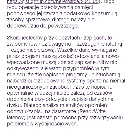
). Tego
https://gist.github.com/hellerbarde/2843375
typu operacje przepisywania pamięci i
ponownego jej czytania dodatkowo konsumują
zasoby sprzętowe, dlatego należy nie
doprowadzać do powyższego.
Skoro jesteśmy przy odczytach i zapisach, to
zwróćmy również uwagę na – szczególnie istotną
– część macierzową. Wszelkie dane wymagane
przez program muszą zostać odczytane, a nowo
wprowadzone muszą zostać zapisane. Niby nic
odkrywczego, ale warto przypomnieć w tym
miejscu, że źle napisane programy unieruchomią
najbardziej rozbudowane systemy oparte na niemal
nieograniczonych zasobach. Zaś te napisane
optymalnie w dużej mierze zależą od czasów
opóźnienia przy odczycie i zapisie danych na
dysku. Dlatego analiza mierników opóźnień
odczytu/zapisu na datastorze (Read/Write
latency) jest często pomocna przy rozwiązywaniu
problemów wydajnościowych.