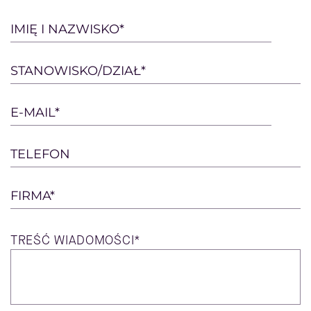
Please
IMIĘ I NAZWISKO*
leave
this
STANOWISKO/DZIAŁ*
field
empty.
E-MAIL*
TELEFON
FIRMA*
TREŚĆ
WIADOMOŚCI*