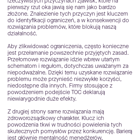
rzeczywistych przyczynach zjawisk, które na
pierwszy rzut oka jawią się nam jako bardzo
złożone. Znalezienie tych przyczyn jest kluczem
do identyfikacji ograniczeń, a w konsekwencji do
rozwiązania problemów, które blokują naszą
działalność.
Aby zlikwidować ograniczenia, często konieczne
jest przełamanie powszechnie przyjętych zasad.
Przełomowe rozwiązanie idzie wbrew utartym
schematom i regułom, dotychczas uważanym za
niepodważalne. Dzięki temu uzyskane rozwiązanie
problemu może przynieść niezwykłe korzyści,
niedostępne dla innych. Firmy stosujące z
powodzeniem podejście TOC deklarują
niewiarygodnie duże efekty.
Z drugiej strony same rozwiązania mają
zdroworozsądkowy charakter. Klucz ich
powodzenia tkwi w trudności powielenia tych
skutecznych pomysłów przez konkurencję. Barierą
jest głównie mentalność menedżerów,