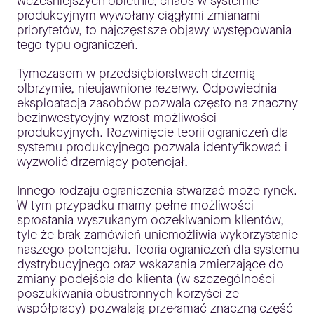
wcześniejszych obietnic, chaos w systemie
produkcyjnym wywołany ciągłymi zmianami
priorytetów, to najczęstsze objawy występowania
tego typu ograniczeń.
Tymczasem w przedsiębiorstwach drzemią
olbrzymie, nieujawnione rezerwy. Odpowiednia
eksploatacja zasobów pozwala często na znaczny
bezinwestycyjny wzrost możliwości
produkcyjnych. Rozwinięcie teorii ograniczeń dla
systemu produkcyjnego pozwala identyfikować i
wyzwolić drzemiący potencjał.
Innego rodzaju ograniczenia stwarzać może rynek.
W tym przypadku mamy pełne możliwości
sprostania wyszukanym oczekiwaniom klientów,
tyle że brak zamówień uniemożliwia wykorzystanie
naszego potencjału. Teoria ograniczeń dla systemu
dystrybucyjnego oraz wskazania zmierzające do
zmiany podejścia do klienta (w szczególności
poszukiwania obustronnych korzyści ze
współpracy) pozwalają przełamać znaczną część