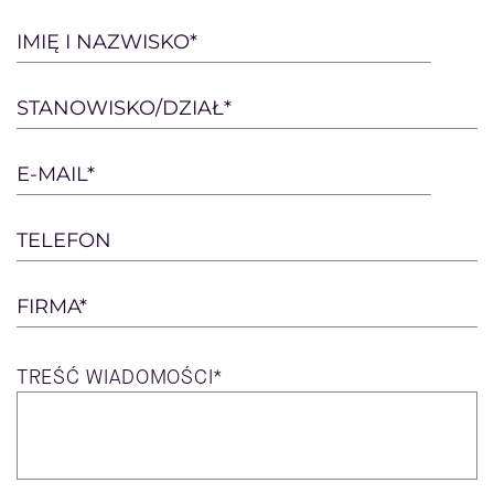
Please
IMIĘ I NAZWISKO*
leave
this
STANOWISKO/DZIAŁ*
field
empty.
E-MAIL*
TELEFON
FIRMA*
TREŚĆ
WIADOMOŚCI*