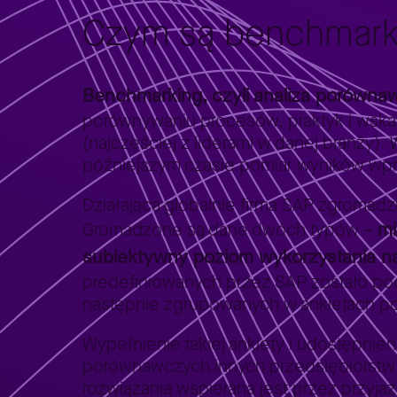
Czym są benchmarkin
Benchmarking, czyli analiza porówna
porównywaniu procesów, praktyk i wska
(najczęściej z liderami w danej branży).
późniejszym czasie pomiar wyników wp
Działająca globalnie firma SAP zgromadzi
mi
Gromadzone są dane dwóch typów –
subiektywny poziom wykorzystania n
predefiniowanych przez SAP zostało po
następnie zgrupowanych w ankietach 
Wypełnienie takiej ankiety i udostępnie
porównawczych innych przedsiębiorstw 
rozwiązania wspierana jest przez przyja