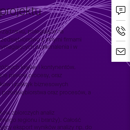
projektu
arządzaniu, polegająca na
edsiębiorstwo z innymi firmami
w wymagających doskonalenia i w
 różnych krajów i kontynentów.
jące pewne procesy, oraz
ików i praktyk biznesowych
 przedsiębiorstwa oraz procesów, a
ków zbiorczych analiz
mego regionu i branży). Całość
ający eksport wyników analizy np. do