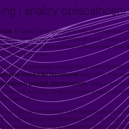
g i analizy opłacalności 
wcza
, to bardzo popularna praktyka stosowana w z
źników biznesowych stosowanych przez własne prz
 Wynikiem takiej analizy jest identyfikacja obszaró
rowadzanych zmian.
ła już dane kilkunastu tysięcy firm z różnych branż,
erzalne wskaźniki biznesowe
(ang. KPI), określa
ajlepszych praktyk biznesowych
. Tysiące wskaźn
dzielonych według branż, obszarów funkcjonalnych
porównawczych.
nie swoich danych w bazie SAP daje dostęp do wyni
z wybranej grupy benchmarkingowej (np. z tego sa
zny system informatyczny dostępny online, umożliwi