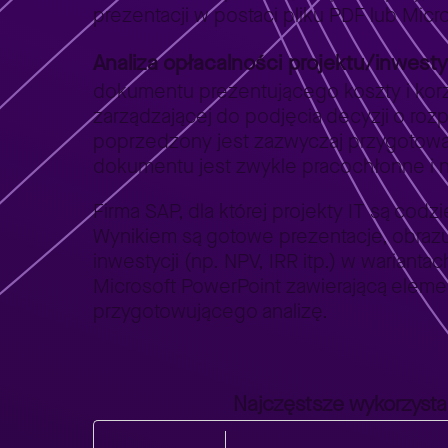
prezentacji w postaci pliku PDF lub Micr
Analiza opłacalności projektu/inwesty
dokumentu prezentującego koszty i korz
zarządzającej do podjęcia decyzji o ro
poprzedzony jest zazwyczaj przygotowa
dokumentu jest zwykle pracochłonne i 
Firma SAP, dla której projekty IT są co
Wynikiem są gotowe prezentacje, obrazu
inwestycji (np. NPV, IRR itp.) w warian
Microsoft PowerPoint zawierającą eleme
przygotowującego analizę.
Najczęstsze wykorzystan