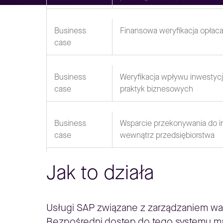
Business
Finansowa weryfikacja opłacal
case
Business
Weryfikacja wpływu inwestycj
case
praktyk biznesowych
Business
Wsparcie przekonywania do i
case
wewnątrz przedsiębiorstwa
Jak to działa
Usługi SAP związane z zarządzaniem war
Bezpośredni dostęp do tego systemu maj