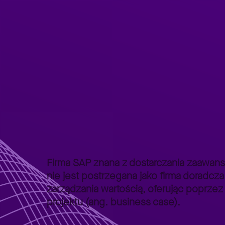
Strona główna
Lepszy Biznes
Lepszy Biznes – poradniki
>
>
Firma SAP znana z dostarczania zaawans
nie jest postrzegana jako firma doradcza
zarządzania wartością, oferując poprzez
projektu (ang. business case).