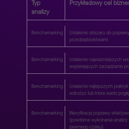
Typ
Przykładowy cel bizn
analizy
Benchamarking
Ustalenie obszaru do poprawy
przedsiębiorstwami
Benchamarking
Ustalenie najważniejszych w
wspierających zarządzanie pr
Benchamarking
Ustalenie najlepszych prakty
wdrożyć lub które warto pogł
Benchamarking
Weryfikacja poprawy efektywn
(powtórne wykonanie analizy
pewnego czasu)