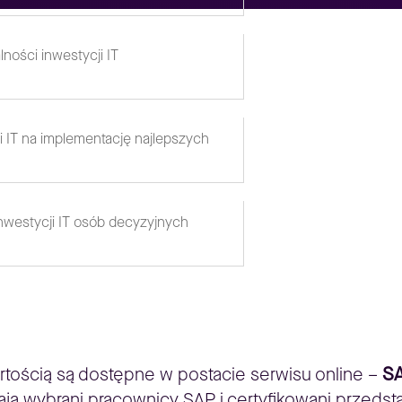
ności inwestycji IT
i IT na implementację najlepszych
nwestycji IT osób decyzyjnych
SA
tością są dostępne w postacie serwisu online –
ą wybrani pracownicy SAP i certyfikowani przedsta