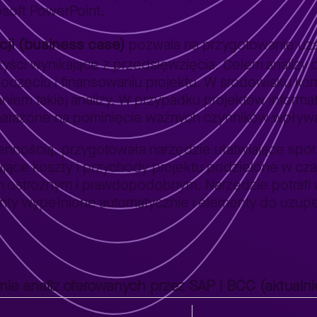
osoft PowerPoint.
cji (business case)
pozwala na przygotowanie uza
yści wynikające z przedsięwzięcia. Celem analizy o
zpoczęciu i finansowaniu projektu. W środowisku k
niem takiej analizy. W przypadku projektów info
narażone na pominięcie ważnych czynników wpływa
dziennością, przygotowała narzędzie ułatwiające s
jące koszty i przychody projektu podzielone w cza
tach ostrożnym i prawdopodobnym. Narzędzie potraf
nty wypełnione automatycznie i elementy do uzupe
ie analiz oferowanych przez SAP i BCC (aktualnie