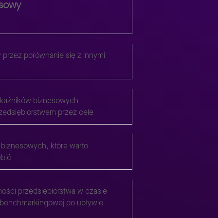
esowy
 przez porównanie się z innymi
skaźników biznesowych
zedsiębiorstwem przez cele
k biznesowych, które warto
ębić
ości przedsiębiorstwa w czasie
 benchmarkingowej po upływie