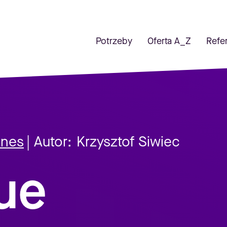
Potrzeby
Oferta A_Z
Refe
znes
| Autor:
Krzysztof Siwiec
ue