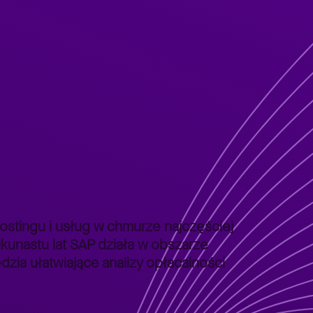
stingu i usług w chmurze najczęściej
lkunastu lat SAP działa w obszarze
zia ułatwiające analizy opłacalności