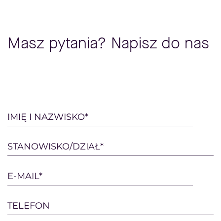
Masz pytania? Napisz do nas
Please
IMIĘ I NAZWISKO*
leave
this
STANOWISKO/DZIAŁ*
field
empty.
E-MAIL*
TELEFON