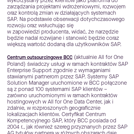
wykorzystany przez klientów jako platforma do
zarządzania projektami wdrożeniowymi, rozwojem
oraz kontrolą zmian w działających systemach
SAP. Na podstawie obserwacji dotychczasowego
rozwoju oraz wsłuchując się
w zapowiedzi producenta, widać, że narzędzie
będzie nadal rozwijane i stanowić będzie coraz
większą wartość dodaną dla użytkowników SAP.
(aktualnie All for One
Centrum outsourcingowe BCC
Poland) świadczy usługi w ramach kontraktów SAP
Enterprise Support zgodnie z wymaganiami
stawianymi partnerom przez SAP. Systemy SAP
Solution Manager uruchomione w BCC połączone
są z ponad 100 systemami SAP klientów –
zarówno uruchomionymi w ramach kontraktów
hostingowych w All for One Data Center, jak i
zdalnie, w rozproszonych geograficznie
lokalizacjach klientów. Certyfikat Centrum
Kompetencyjnego SAP, który BCC posiada od
2004 r., jak również szereg przyznanych przez SAP
AG tytułów partnera w różnych obszarach daje