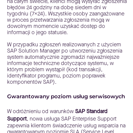
na całym świecie, klienci mogą wysyłać zgłoszenia
błędów 24 godziny na dobę siedem dni w
tygodniu (7×24). Wszystkie osoby zaangażowane
w proces przetwarzania zgłoszenia mogą w
dowolnym momencie uzyskać dostęp do
informacji o jego statusie.
W przypadku zgłoszeń realizowanych z użyciem
SAP Solution Manager po utworzeniu zgłoszenia
system automatycznie zgromadzi najważniejsze
informacje techniczne dotyczące systemu, w
którym problem wystąpił (kod transakcji,
identyfikator programu, poziom poprawek
komponentów SAP).
Gwarantowany poziom usług serwisowych
W odróżnieniu od warunków
SAP Standard
Support
, nowa usługa SAP Enterprise Support
zapewnia klientom świadczenie usług wsparcia na
gwarantowanym poziomie SLA (Service Level