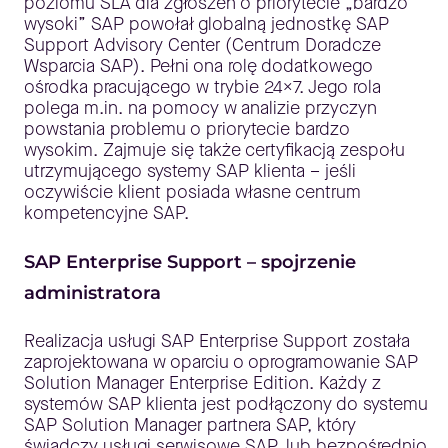
poziomu SLA dla zgłoszeń o priorytecie „bardzo
wysoki” SAP powołał globalną jednostkę SAP
Support Advisory Center (Centrum Doradcze
Wsparcia SAP). Pełni ona rolę dodatkowego
ośrodka pracującego w trybie 24×7. Jego rola
polega m.in. na pomocy w analizie przyczyn
powstania problemu o priorytecie bardzo
wysokim. Zajmuje się także certyfikacją zespołu
utrzymującego systemy SAP klienta – jeśli
oczywiście klient posiada własne centrum
kompetencyjne SAP.
SAP Enterprise Support – spojrzenie
administratora
Realizacja usługi SAP Enterprise Support została
zaprojektowana w oparciu o oprogramowanie SAP
Solution Manager Enterprise Edition. Każdy z
systemów SAP klienta jest podłączony do systemu
SAP Solution Manager partnera SAP, który
świadczy usługi serwisowe SAP, lub bezpośrednio