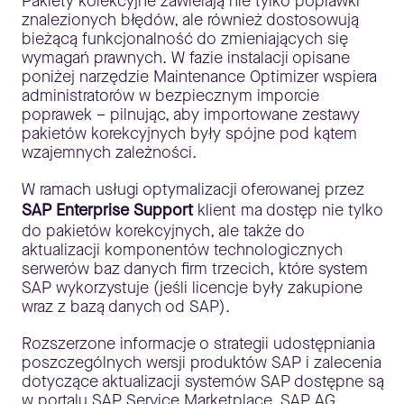
Pakiety korekcyjne zawierają nie tylko poprawki
znalezionych błędów, ale również dostosowują
bieżącą funkcjonalność do zmieniających się
wymagań prawnych. W fazie instalacji opisane
poniżej narzędzie Maintenance Optimizer wspiera
administratorów w bezpiecznym imporcie
poprawek – pilnując, aby importowane zestawy
pakietów korekcyjnych były spójne pod kątem
wzajemnych zależności.
W ramach usługi optymalizacji oferowanej przez
SAP Enterprise Support
klient ma dostęp nie tylko
do pakietów korekcyjnych, ale także do
aktualizacji komponentów technologicznych
serwerów baz danych firm trzecich, które system
SAP wykorzystuje (jeśli licencje były zakupione
wraz z bazą danych od SAP).
Rozszerzone informacje o strategii udostępniania
poszczególnych wersji produktów SAP i zalecenia
dotyczące aktualizacji systemów SAP dostępne są
w portalu SAP Service Marketplace. SAP AG