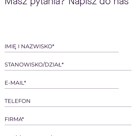
Masz pytania? Napisz do nas
Please
IMIĘ I NAZWISKO*
leave
this
STANOWISKO/DZIAŁ*
field
empty.
E-MAIL*
TELEFON
FIRMA*