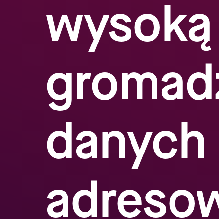
wysoką 
gromad
danych
adreso