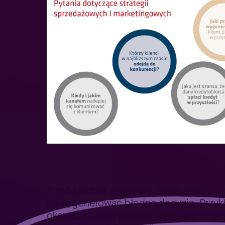
Trzeba jednak pamiętać, że na skuteczn
będą generować błędne decyzje. Przykła
okazać, że Twój przekaz marketingowy ni