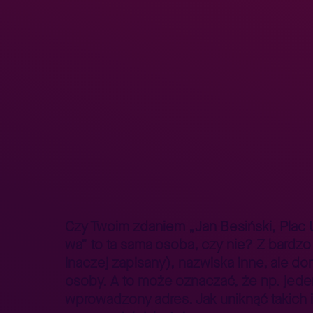
Strona główna
Lepszy Biznes
Lepszy Biznes – poradniki
>
>
Czy Twoim zdaniem „Jan Besiński, Plac Un
wa” to ta sama osoba, czy nie? Z bardz
inaczej zapisany), nazwiska inne, ale d
osoby. A to może oznaczać, że np. jeden
wprowadzony adres. Jak uniknąć takich 