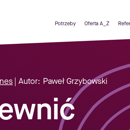
Potrzeby
Oferta A_Z
Refe
znes
| Autor:
Paweł Grzybowski
pewnić