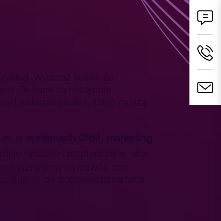
rzykład. Wyobraź sobie, że
enia. Te dane są następnie
w pod wskazany adres. Dane muszą
systemach CRM, marketing
.in. w
dnio łączone i przetwarzane, aby
ych kierunków jej rozwoju czy
zystuje je do odpowiedzi na takie