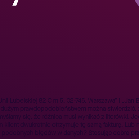
Jak zapewnić wysoką jakość gromadzonych danych adresowych?
>
ii Lubelskiej 82 C m 5, 02-745, Warszawa” i „Jan Be
o dużym prawdopodobieństwem można stwierdzić, że
omyślamy się, że różnica musi wynikać z literówki. 
 klient dwukrotnie otrzymuje tę samą fakturę. Lub n
i podobnych błędów w danych? Stosując dobre prakt