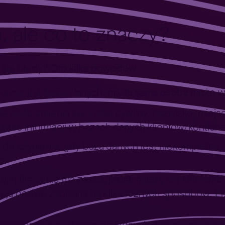
, ale co to znaczy?
 się błędy? Oto kilka powodów:
nformacji w bazie danych, np. ta sama osoba może 
e osób zmienia swój stan cywilny, nazwisko, miejs
zęść informacji w bazach danych klientów/kontrahen
 do czynienia, gdy baza danych jest niekompletna. 
o.
wojej firmie nie ma zasad, jakimi należy się kierow
acja będzie zapisana na kilka różnych sposobów. P