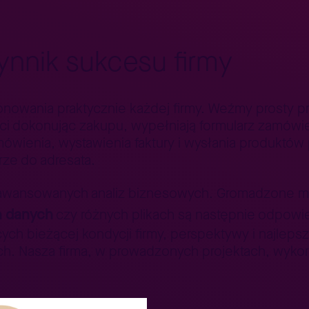
ynnik sukcesu firmy
onowania praktycznie każdej firmy. Weźmy prosty p
nci dokonując zakupu, wypełniają formularz zamówi
wienia, wystawienia faktury i wysłania produktó
rze do adresata.
awansowanych analiz biznesowych. Gromadzone m
h danych
czy różnych plikach są następnie odpowie
h bieżącej kondycji firmy, perspektywy i najlepsz
ch. Nasza firma, w prowadzonych projektach, wykor