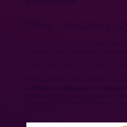
poprawy ich jakości.
Dane – kluczowy cz
Dane są wartością oraz podstawą funkcj
prowadzisz sklep internetowy. Twoi klie
wykorzystywane do skompletowania zamó
być poprawne, inaczej przesyłka nie dot
Dane są również wykorzystywane do za
automation, billingowych, hurtowniac
odpowiedzieć na szereg pytań dotyczącyc
strategii sprzedażowych i marketingowy
pytania jak: