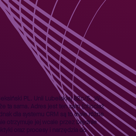
ksiński PL. Unii Lubelskiej 82c/5, ,W-
 ta sama. Adres jest ten sam (chociaż
Jednak dla systemu CRM są to dwie różne
ie otrzymuje jej wcale przez błędnie
yki oraz procesy i narzędzia do