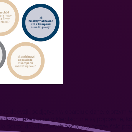
ość decyzji, podjętych w oparciu o dane, olbrzymi
dowo, jeżeli dane o klientach nie są poprawne, k
e dotrze do właściwych osób, a to oczywiście prze