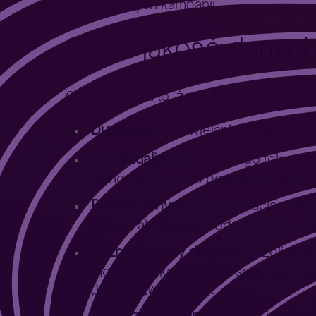
prowadzonych kampanii.
Słaba jakość danych
Co wpływa na to, że w danych pojawiają
Duplikacja
– powielanie tej samej i
Dezaktualizacja
– każdego roku wiel
stanowisko itd. Po pewnym czasie, c
Braki w danych
– z tą sytuacją mamy
miasto, ale brakuje kodu pocztoweg
Różne formaty danych
– jeżeli w T
może się okazać, że ta sama inform
„W-wa”, „warszawa”.
Zafałszowanie informacji