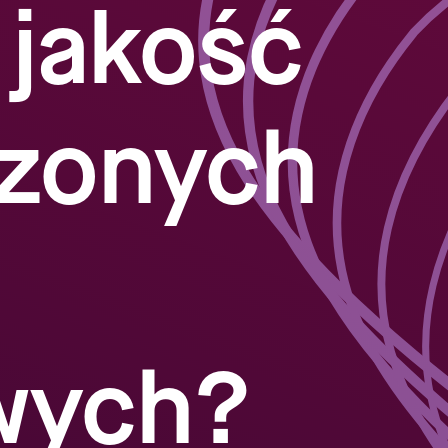
jakość
zonych
wych?