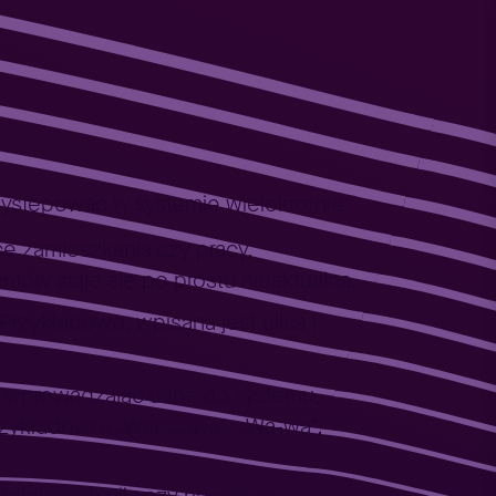
występować w systemie wielokrotnie.
ce zamieszkania czy pracy,
tów staje się po prostu nieaktualna.
Przykładowo, wpisana jest ulica i
ać, wprowadzając dane do systemu,
rzykładowo: „Warszawa”, „Wa-wa”,