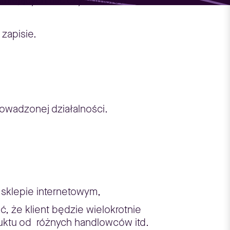
stniejących ulic czy numerów
zapisie.
wadzonej działalności.
sklepie internetowym,
 że klient będzie wielokrotnie
duktu od różnych handlowców itd.