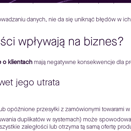
intencjonalne podawanie błędnych danych, np. niei
wadzaniu danych, nie da się uniknąć błędów w ich 
ości wpływają na biznes?
 o klientach
mają negatywne konsekwencje dla pro
wet jego utrata
ub opóźnione przesyłki z zamówionymi towarami w 
uwania duplikatów w systemach) może spowodować,
zystkie zaległości lub otrzyma tą samą ofertę pro