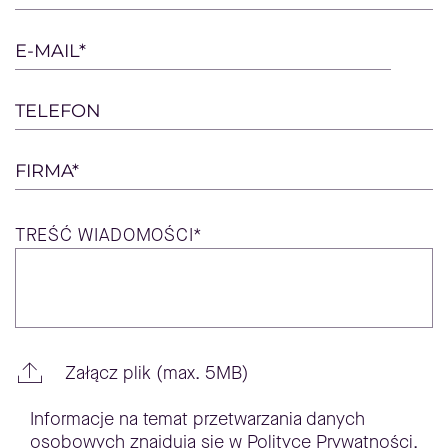
field
empty.
E-MAIL*
TELEFON
FIRMA*
TREŚĆ
WIADOMOŚCI*
Załącz plik (max. 5MB)
Informacje na temat przetwarzania danych
osobowych znajdują się w
Polityce Prywatności
.