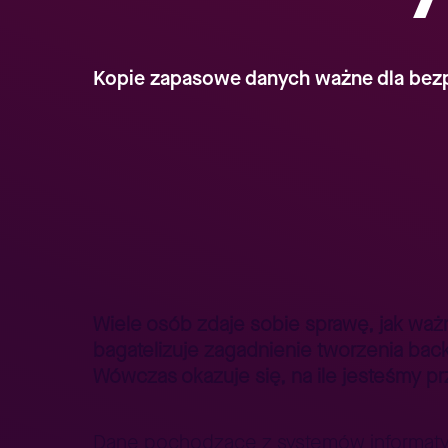
Kopie zapasowe danych ważne dla bez
Strona główna
Lepszy Biznes
Lepszy Biznes – poradniki
>
>
Wiele osób zdaje sobie sprawę, jak waż
bagatelizuje zagadnienie tworzenia back
Wówczas okazuje się, na ile jesteśmy pr
Dane pochodzące z systemów informatyczn