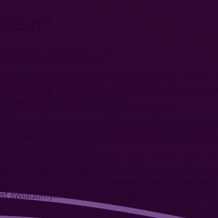
ystem?
„Ile będzie to kosztować?”
, jaki możemy poświęcić na odtworzenie danych w 
 większe. Np. poprzez stosowanie macierzy dysko
wyeliminować awarię dysków.
ełożenie na wybór urządzeń do tworzenia kopii, je
specyfikę firmy – jeśli systemy muszą pracować 24
opii w trybie online.
akich kopii jest bardziej pracochłonne i ryzykowne 
nie ma uniwersalnego rozwiązania dla każdej firmy
e jest świadomym kompromisem pomiędzy kosztami a