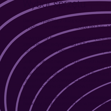
Wybór sprzętu
Dane przyrastają z dużą szybkością. Jeś
będzie to co najmniej jeszcze raz tyle.
Powinniśmy brać pod uwagę urządzenia w
zastanawiać jedynie nad DLT 8000, które
45 GB/h (przy włączonej kompresji sprz
Jeśli wielkość naszych dziennych kopii 
automaty do zmiany taśm w napędzie. O
polecenia są biblioteki Hewlett-Packard 
możemy rozbudowywać poprzez kupowani
przystosowane do napędów LTO.
Warto też zastanowić się nad zainstalo
backupy będą bezpieczne w przypadku 