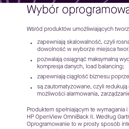
Wybór oprogramowa
Wśród produktów umożliwiających tworz
zapewniają skalowalność, czyli rosn
dowolność w wyborze miejsca tworze
pozwalają osiągnąć maksymalną wydaj
kompresja danych, load balancing;
zapewniają ciągłość biznesu poprze
są zautomatyzowane, czyli redukują
możliwości alarmowania, zarządzani
Produktem spełniającym te wymagania i
HP OpenView OmniBack II. Według Gartn
Oprogramowanie to w prosty sposób integ