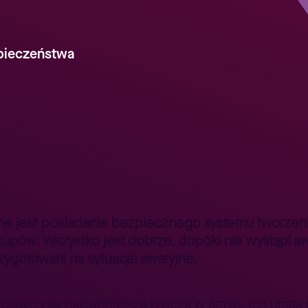
pieczeństwa
Dobry system backupów – dlaczego jest ważny i jak go stworzyć?
>
ne jest posiadanie bezpiecznego systemu tworzeni
upów. Wszystko jest dobrze, dopóki nie wystąpi aw
zygotowani na sytuacje awaryjne.
ych są najcenniejszą rzeczą w firmie. Ich utrata p