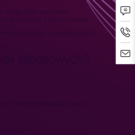
ów, z tego 43% zaprzestało
ać po najwyżej 2 latach od awarii.
inno być jednym z najważniejszych
opii zapasowych?
enie macierzy dyskowej z danymi;
amowanie.