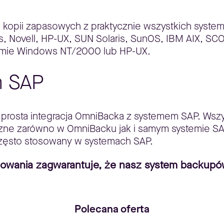
 kopii zapasowych z praktycznie wszystkich syst
ws, Novell, HP-UX, SUN Solaris, SunOS, IBM AIX, SCO
emie Windows NT/2000 lub HP-UX.
m SAP
rosta integracja OmniBacka z systemem SAP. Wszys
oczne zarówno w OmniBacku jak i samym systemie 
 często stosowany w systemach SAP.
owania zagwarantuje, że nasz system backupów 
i.
Polecana oferta