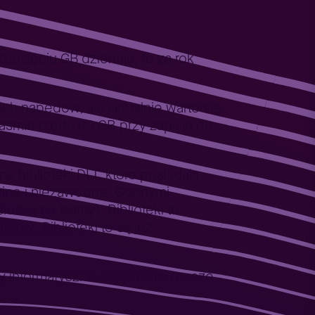
iesięciu GB dziennie, to za rok
ch napędów, ale aktualnie warto się
taśmie rzędu 80 GB przy zapisie do
 biblioteki DLT, które posiadają
ajne i niezawodne. Godnymi
lotów na taśmy). Biblioteki te
w. Biblioteki te są już
y informatyczne, dzięki temu nasze