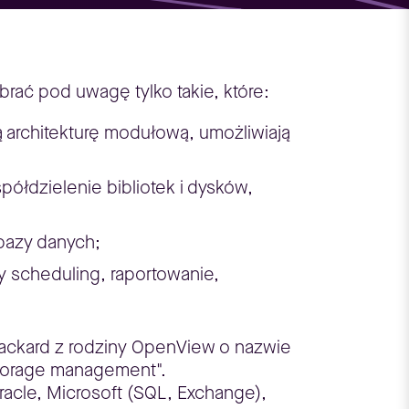
ać pod uwagę tylko takie, które:
ą architekturę modułową, umożliwiają
ółdzielenie bibliotek i dysków,
 bazy danych;
 scheduling, raportowanie,
ackard z rodziny OpenView o nazwie
storage management".
racle, Microsoft (SQL, Exchange),