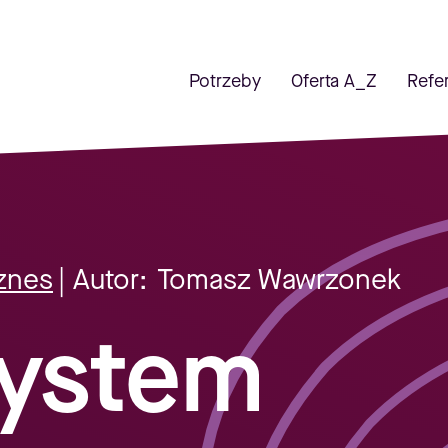
Potrzeby
Oferta A_Z
Refe
znes
| Autor:
Tomasz Wawrzonek
system