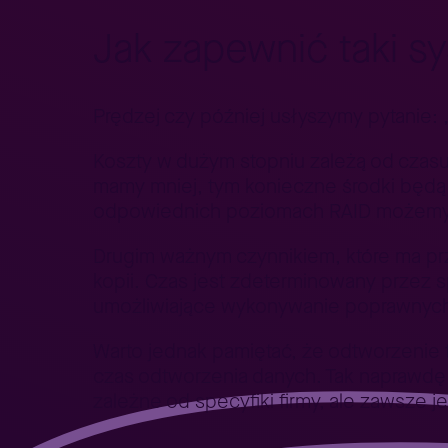
Jak zapewnić taki s
Prędzej czy później usłyszymy pytanie: 
Koszty w dużym stopniu zależą od czasu
mamy mniej, tym konieczne środki będą
odpowiednich poziomach RAID możemy 
Drugim ważnym czynnikiem, które ma prz
kopii. Czas jest zdeterminowany przez 
umożliwiające wykonywanie poprawnych k
Warto jednak pamiętać, że odtworzenie t
czas odtworzenia danych. Tak naprawdę 
zależne od specyfiki firmy, ale zawsz