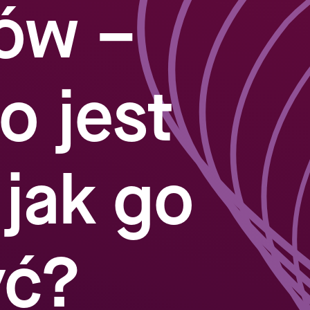
ów –
o jest
 jak go
yć?