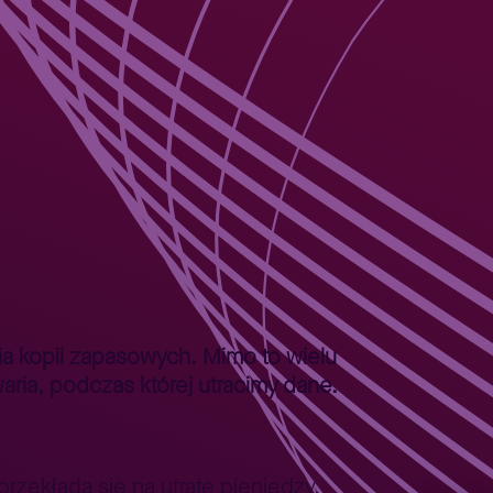
a kopii zapasowych. Mimo to wielu
aria, podczas której utracimy dane.
rzekłada się na utratę pieniędzy.