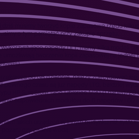
li dziś musimy tworzyć kopie zapasowe rzędu kilkudz
 Musimy o tym pamiętać przy zakupie sprzętu.
ykorzystujące napędy DLT, mamy kilka modeli taki
 umożliwiają tworzenie kopii zapasowej na jednej 
ętowej).
przekracza 50 GB dziennie, należy zdecydować się na
d pewnego czasu są już napędy LTO, bardziej wyd
typu HP SureStore Tape Libraries 1/20 (1 napęd/20 s
e odpowiednich modułów do 6 napędów i 60 slotó
waniem takich urządzeń w innym budynku niż system
pożaru czy zalania wodą.