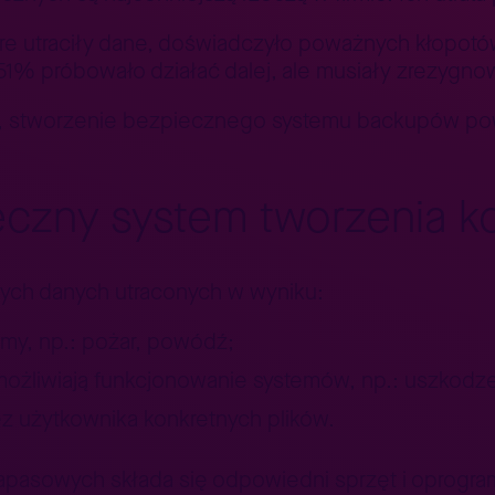
tóre utraciły dane, doświadczyło poważnych kłopot
 51% próbowało działać dalej, ale musiały zrezygnow
, stworzenie bezpiecznego systemu backupów pow
eczny system tworzenia k
ych danych utraconych w wyniku:
rmy, np.: pożar, powódź;
umożliwiają funkcjonowanie systemów, np.: uszkodz
ez użytkownika konkretnych plików.
zapasowych składa się odpowiedni sprzęt i oprogr