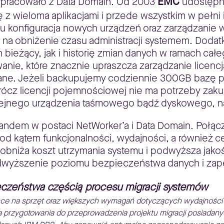
EMC
ółpracowało z Data Domain. Od 2003
udostępni
ję z wieloma aplikacjami i przede wszystkim w pełni 
u konfiguracja nowych urządzeń oraz zarządzanie
ię na obniżenie czasu administracji systemem. Doda
an bieżący, jak i historię zmian danych w ramach 
anie, które znacznie upraszcza zarządzanie licencja
ne. Jeżeli backupujemy codziennie 300GB bazę prz
rócz licencji pojemnościowej nie ma potrzeby zakupu
lejnego urządzenia taśmowego bądź dyskowego, n
andem w postaci NetWorker’a i Data Domain. Połącz
od kątem funkcjonalności, wydajności, a również 
 obniża koszt utrzymania systemu i podwyższa jak
odwyższenie poziomu bezpieczeństwa danych i zapew
czeństwa częścią procesu migracji systemów
ce na sprzęt oraz większych wymagań dotyczących wydajnośc
 przygotowania do przeprowadzenia projektu migracji posiadan