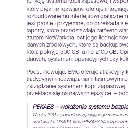
funkcję systemu kopii zapasowej i wsp
który prężnie rozwijany, oferuje integrac
rozbudowanemu interfejsowi graficznem
jest proste i przyjemne, co przekłada s
raporty, które przedstawiają zarówno st
atutem NetWorkera jest jego licencjonow
danych źródłowych, które są backupowa
która pokryje 300 GB, a nie 2100 GB. Op
danych, systemem operacyjnych czy ko
Podsumowując, EMC oferuje atrakcyjny t
tradycyjnymi rozwiązaniami taśmowymi p
zarządzanie systemem kopii zapasowej,
przekłada się na najważniejszy cel – p
PEKAES – wdrożenie systemu bezpie
W roku 2011 z powodu wygasającego maintenan
środowisku OS400, firma PEKAES SA rozpoczęła