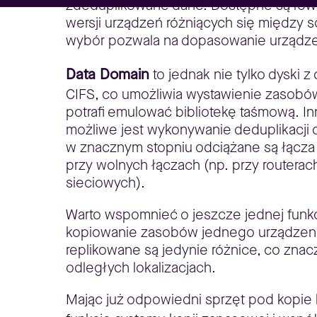
zdeduplikowane dane. Dostępne są równie
wersji urządzeń różniących się między 
wybór pozwala na dopasowanie urządzen
Data Domain
to jednak nie tylko dyski 
CIFS, co umożliwia wystawienie zasobów
potrafi emulować bibliotekę taśmową. In
możliwe jest wykonywanie deduplikacji d
w znacznym stopniu odciążane są łącza 
przy wolnych łączach (np. przy routerac
sieciowych).
Warto wspomnieć o jeszcze jednej funkcjo
kopiowanie zasobów jednego urządzenia 
replikowane są jedynie różnice, co znac
odległych lokalizacjach.
Mając już odpowiedni sprzęt pod kopie