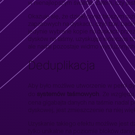
w nienajlepszym świetle. Zatem, czy jest
Okazuje się, że dzięki coraz tańszym r
zapasowych na dyskach, czyli tzw. bac
jedynie wybrane kopie na dyskach prze
dysków na taśmy, uzyskując wówczas tz
ale nadal pozostaje widmo wysłużonych
Deduplikacja
Aby było możliwe utworzenie w pełni 
systemów taśmowych
do
. Ze względu
cena gigabajta danych na taśmie nadal p
dyskowej, jest zmieszczenie na niej więk
Uzyskanie takiego efektu możliwe jest dz
tylko unikalne na poziomie bloków danyc