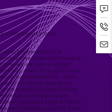
wym nośnikiem jest taśma
padku, gdy taśma jest już w
iejsca z naszymi danymi. Sytuacja ta
zechowywana w sejfie w odległej
 taśm jest podatność na uszkodzenia
ać do nagrywania płyt CD – jeżeli
uszkodzone. Trzecią słabą stroną
portem nośników do innej lokalizacji.
śm generuje już znaczące koszty.
tualnymi i wynikające z tego problemy
 argumenty stawiają wysłużone taśmy