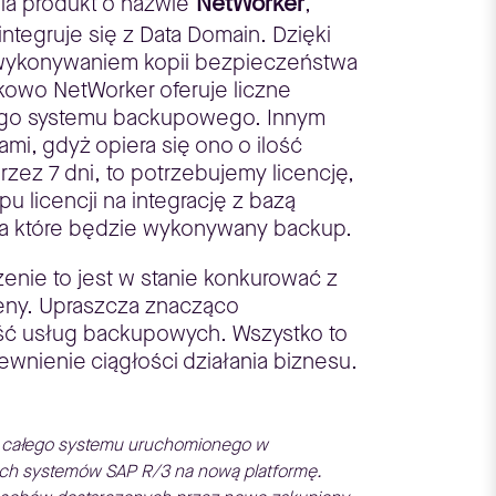
NetWorker
a produkt o nazwie
,
integruje się z Data Domain. Dzięki
 wykonywaniem kopii bezpieczeństwa
tkowo NetWorker oferuje liczne
całego systemu backupowego. Innym
mi, gdyż opiera się ono o ilość
ez 7 dni, to potrzebujemy licencję,
 licencji na integrację z bazą
a które będzie wykonywany backup.
enie to jest w stanie konkurować z
ceny. Upraszcza znacząco
ość usług backupowych. Wszystko to
nienie ciągłości działania biznesu.
i całego systemu uruchomionego w
ych systemów SAP R/3 na nową platformę.