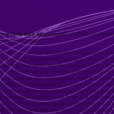
y
tworzenia kopii zapasowych
, w którym podstawo
aprzeczalnych wad.
je się czas dostępu do danych. W najlepszym przy
kuset sekund, aby przewinąć ją do odpowiedniego m
branego fragmentu nagrania. Jeżeli taśma jest pr
czyć w godzinach a nawet dniach. Kolejnym minusem
ności poprawności zapisu danych. Można to porówn
weryfikacji, może okazać się, że dane na płycie są 
tracyjny, związany z monitoringiem, wymianą i trans
 być relatywnie tanie, o tyle zmiana lokalizacji ta
jest ich utrudniona integracja ze środowiskami wir
dzielonych interfejsach sieciowych. Przedstawione