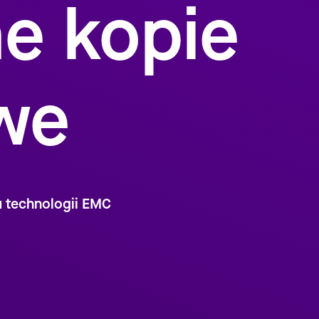
e kopie
we
u technologii EMC