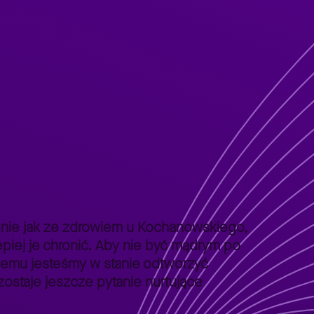
dobnie jak ze zdrowiem u Kochanowskiego,
epiej je chronić. Aby nie być mądrym po
niemu jesteśmy w stanie odtworzyć
zostaje jeszcze pytanie nurtujące