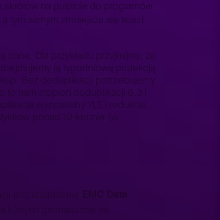
e skrótów na pulpicie do programów
a tym samym zmniejsza się koszt
ę dane. Dla przykładu przyjmijmy, że
obejmujemy ją tygodniową protekcją
ckup. Bez deduplikacji potrzebujemy
 to nam stopień deduplikacji 6,3 i
ikacja wynosiłaby 11,5 i redukcja
dysków ponad 10-krotnie (w
EMC Data
cji jest urządzenie
na których gromadzone są