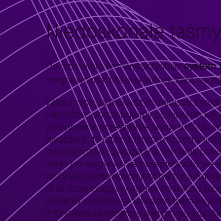
Niedoskonałe taśm
system 
Do dziś wiele firm wykorzystuje
magnetyczna. Ma ona jednak kilka niez
Wśród nich na pierwszym miejscu znajdu
napędzie, potrzebujemy od kilku do kil
przypomina przewijanie taśmy VHS do wy
lokalizacji, to czas dostępu możemy li
mechaniczne i związany z tym brak pew
zaraz po nagraniu nie przeprowadzi się 
technologii taśmowej jest narzut adminis
O ile monitoring i wymiana nośników mogą
Ostatnią słabością rozwiązań taśmowych 
z szybkością transferu danych po współ