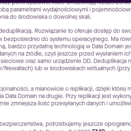
ż półki dyskowe, które umożliwiają rozszerzenie d
sobą parametrami wydajnościowymi i pojemnościowy
ia do środowiska o dowolnej skali.
z deduplikacją. Rozwiązanie to oferuje dostęp do s
 bezpośrednio do systemu operacyjnego. Ma również 
ną, bardzo przydatną technologią w Data Domain jes
anych na źródle, czyli jeszcze przed wysłaniem ich
sieciowe oraz samo urządzenie DD. Deduplikacja na
h/firewallach) lub w środowiskach wirtualnych (przy
nalności, a mianowicie o replikacji, dzięki której
Data Domain na drugie. Przy replikacji jest wykon
znie zmniejsza ilość przesyłanych danych i umożli
 bezpieczeństwa, potrzebujemy jeszcze oprogramo