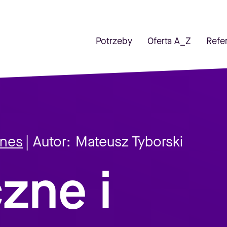
Potrzeby
Oferta A_Z
Refe
znes
| Autor:
Mateusz Tyborski
zne i