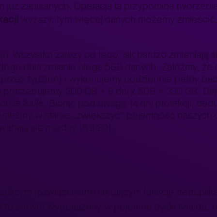
h już zapisanych. Operacja ta przypomina tworzeni
kacji
wyższy, tym więcej danych możemy zmieścić, 
i? Wszystko zależy od tego, jak bardzo zmieniają si
ego dnia zmianie ulega 5GB danych. Załóżmy, że 
 przez tydzień) i wykonujemy codziennie pełny ba
ą potrzebujemy 300 GB + 6 dni x 5GB = 330 GB. Daje
mie 84%. Biorąc pod uwagę 14 dni protekcji, dedupl
esteśmy w stanie „zwiększyć” pojemność naszych 
ahają się między 15 a 20).
sującym rozwiązaniem oferującym funkcję deduplika
est to serwer wyposażony w pojemne dyski twarde, 