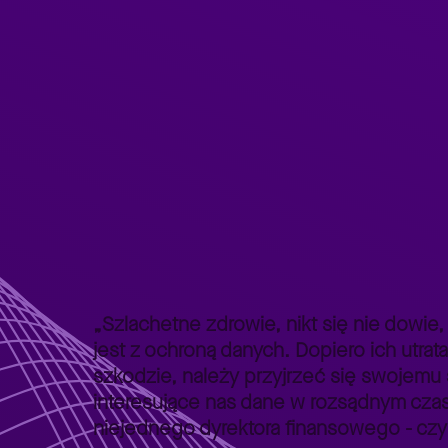
Strona główna
Lepszy Biznes
Lepszy Biznes – poradniki
>
>
„Szlachetne zdrowie, nikt się nie dowie
jest z ochroną danych. Dopiero ich utra
szkodzie, należy przyjrzeć się swojemu 
interesujące nas dane w rozsądnym czasi
niejednego dyrektora finansowego - cz