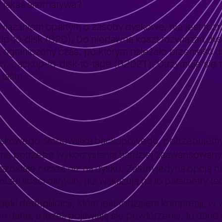
 jakaś alternatywa?
ozwiązaniom opartym o zasoby dyskowe, nie jest ro
kup-to-disk (B2D). Do niedawna koszt rozwiązań 
z ograniczony czas, po którym należało przenieść
w. backup-to-disk-to-tape (B2D2T). Otrzymuje się
 taśm.
dyskowego środowiska backupowego, potrzebujem
 na potrzebę wykorzystania bardziej zaawansowany
ozostaje niższa niż na dysku. Zatem jedyną opcją n
szej ilości danych, niż wskazują na to parametry t
ięki deduplikacji, która jest rodzajem kompresji, w
h dane, a jeżeli pojawiają się powtórzenia, to dan