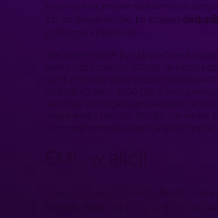
tworzone są jedynie wskaźniki do danyc
dedupli
lub do dokumentów. Im stopień
przestrzeni dyskowej.
Jaki zatem może być stopień deduplikacj
mamy bazę danych 300GB, w której każd
(czyli chronimy dane przed nadpisaniem
300 GB x 7 dni = 2100 GB, z deduplikacj
redukcję wymaganej przestrzeni na pozio
osiągnęłaby poziom 91,4%! Jak widać j
sprzyjających warunkach współczynniki w
EMC w akcji
Czego potrzeba do deduplikacji? Intere
Domain (DD)
. Od strony technicznej j