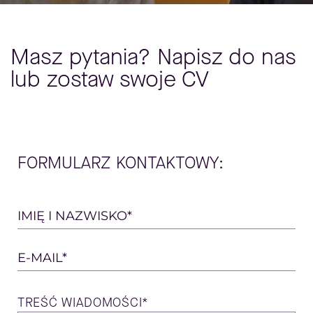
Masz pytania? Napisz do nas
lub zostaw swoje CV
FORMULARZ KONTAKTOWY:
Please
IMIĘ I NAZWISKO*
leave
E-MAIL*
this
field
TREŚĆ
WIADOMOŚCI*