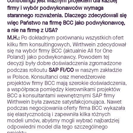
controllingu jest ważnym projektem dla każdej
firmy i wybór podwykonawców wymaga
starannego rozważenia. Dlaczego zdecydowali się
więc Państwo na firmę BCC jako podwykonawcę,
a nie na firmę z USA?
M.H.:
Po dokładnym porównaniu wszystkich ofert
kilku firm konsultingowych, Wirthwein zdecydował
się na wybór firmy BCC (aktualnie All for One
Poland) jako podwykonawcy. Powodem tej
decyzji były dobre doświadczenia zgromadzone
podczas rolloutu
SAP FI/CO
w naszym zakładzie
w Polsce. Konsultanci oraz menedżerowie
projektów firmy BCC mają szerokie doświadczenia,
a współpraca pomiędzy kierownikami projektów
BCC a konsultantami wewnętrznymi SAP firmy
Wirthwein była zawsze satysfakcjonująca. Nawet
podczas negocjowania oferty firma BCC wykazała
się elastycznością i zapewniła kilka różnych
modeli umów, abyśmy mogli wybrać najbardziej
odpowiedni model dla tego szczególnego