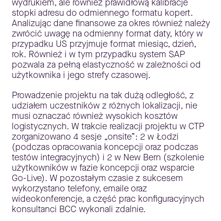
wydrukiem, ale również prawidłową kalibracje
stopki adresu do odmiennego formatu kopert.
Analizując dane finansowe za okres również należy
zwrócić uwagę na odmienny format daty, który w
przypadku US przyjmuje format miesiąc, dzień,
rok. Również i w tym przypadku system SAP
pozwala za pełną elastyczność w zależności od
użytkownika i jego strefy czasowej.
Prowadzenie projektu na tak dużą odległość, z
udziałem uczestników z różnych lokalizacji, nie
musi oznaczać również wysokich kosztów
logistycznych. W trakcie realizacji projektu w CTP
zorganizowano 4 sesje „onsite”: 2 w Łodzi
(podczas opracowania koncepcji oraz podczas
testów integracyjnych) i 2 w New Bern (szkolenie
użytkowników w fazie koncepcji oraz wsparcie
Go-Live). W pozostałym czasie z sukcesem
wykorzystano telefony, emaile oraz
wideokonferencje, a część prac konfiguracyjnych
konsultanci BCC wykonali zdalnie.