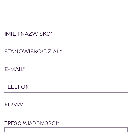
Please
IMIĘ I NAZWISKO*
leave
this
STANOWISKO/DZIAŁ*
field
empty.
E-MAIL*
TELEFON
FIRMA*
TREŚĆ
WIADOMOŚCI*