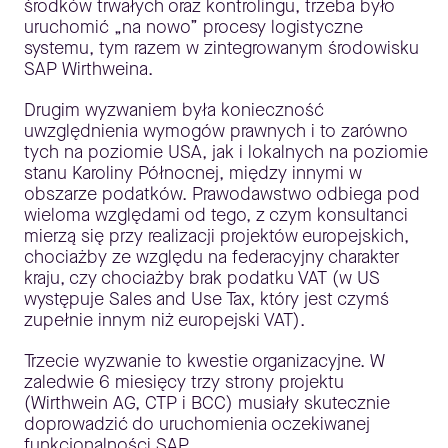
środków trwałych oraz kontrolingu, trzeba było
uruchomić „na nowo” procesy logistyczne
systemu, tym razem w zintegrowanym środowisku
SAP Wirthweina.
Drugim wyzwaniem była konieczność
uwzględnienia wymogów prawnych i to zarówno
tych na poziomie USA, jak i lokalnych na poziomie
stanu Karoliny Północnej, między innymi w
obszarze podatków. Prawodawstwo odbiega pod
wieloma względami od tego, z czym konsultanci
mierzą się przy realizacji projektów europejskich,
chociażby ze względu na federacyjny charakter
kraju, czy chociażby brak podatku VAT (w US
występuje Sales and Use Tax, który jest czymś
zupełnie innym niż europejski VAT).
Trzecie wyzwanie to kwestie organizacyjne. W
zaledwie 6 miesięcy trzy strony projektu
(Wirthwein AG, CTP i BCC) musiały skutecznie
doprowadzić do uruchomienia oczekiwanej
funkcjonalności SAP.