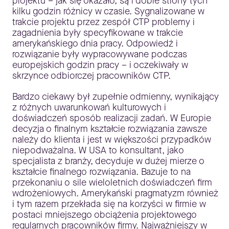
projektu – jak się okazało, są i dobre strony tych
kilku godzin różnicy w czasie. Sygnalizowane w
trakcie projektu przez zespół CTP problemy i
zagadnienia były specyfikowane w trakcie
amerykańskiego dnia pracy. Odpowiedź i
rozwiązanie były wypracowywane podczas
europejskich godzin pracy – i oczekiwały w
skrzynce odbiorczej pracowników CTP.
Bardzo ciekawy był zupełnie odmienny, wynikający
z różnych uwarunkowań kulturowych i
doświadczeń sposób realizacji zadań. W Europie
decyzja o finalnym kształcie rozwiązania zawsze
należy do klienta i jest w większości przypadków
niepodważalna. W USA to konsultant, jako
specjalista z branży, decyduje w dużej mierze o
kształcie finalnego rozwiązania. Bazuje to na
przekonaniu o sile wieloletnich doświadczeń firm
wdrożeniowych. Amerykański pragmatyzm również
i tym razem przekłada się na korzyści w firmie w
postaci mniejszego obciążenia projektowego
regularnych pracowników firmy. Najważniejszy w