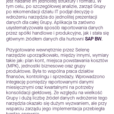
jest nadanie im jednolitej struktury i formatu. W
tym celu, po szczegółowej analizie, zarząd Grupy
po rekomendacji działu IT podjął decyzję o
wdrożeniu narzędzia do jednolitej prezentacji
danych dla całej Grupy. Aplikacja ta zarówno
usystematyzowała sposób raportowania danych
przez spółki handlowe i produkcyjne, jak i stała się
głównym źródłem danych dla hurtowni
SAP BW
.
Przygotowane wewnętrznie przez Selenę
narzędzie uporządkowało, między innymi, wymiary
takie jak: plan kont, miejsca powstawania kosztów
(MPK), jednostki biznesowe oraz grupy
produktowe. Była to wspólna praca działów
finansów, kontrolingu i sprzedaży. Wprowadzono
integrację pomiędzy raportowanymi danymi
miesięcznymi oraz kwartalnymi na potrzeby
konsolidacji giełdowej. Ze względu na wielkość
Grupy i dużą liczbę źródeł danych wdrożenie tego
narzędzia okazało się dużym wyzwaniem, ale przy
wsparciu zarządu jego implementacja przebiegła