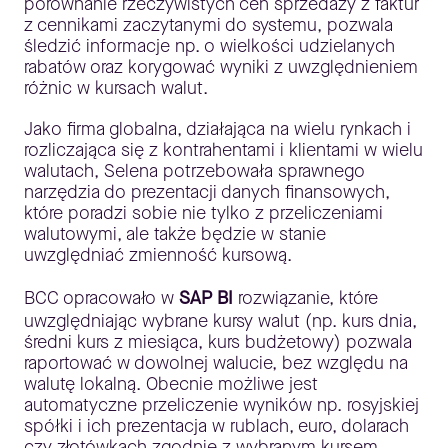
porównanie rzeczywistych cen sprzedaży z faktur
z cennikami zaczytanymi do systemu, pozwala
śledzić informacje np. o wielkości udzielanych
rabatów oraz korygować wyniki z uwzględnieniem
różnic w kursach walut.
Jako firma globalna, działająca na wielu rynkach i
rozliczająca się z kontrahentami i klientami w wielu
walutach, Selena potrzebowała sprawnego
narzędzia do prezentacji danych finansowych,
które poradzi sobie nie tylko z przeliczeniami
walutowymi, ale także będzie w stanie
uwzględniać zmienność kursową.
BCC opracowało w
SAP BI
rozwiązanie, które
uwzględniając wybrane kursy walut (np. kurs dnia,
średni kurs z miesiąca, kurs budżetowy) pozwala
raportować w dowolnej walucie, bez względu na
walutę lokalną. Obecnie możliwe jest
automatyczne przeliczenie wyników np. rosyjskiej
spółki i ich prezentacja w rublach, euro, dolarach
czy złotówkach zgodnie z wybranym kursem.