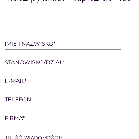
Please
IMIĘ I NAZWISKO*
leave
this
STANOWISKO/DZIAŁ*
field
empty.
E-MAIL*
TELEFON
FIRMA*
TREŚĆ
WIADOMOŚCI*