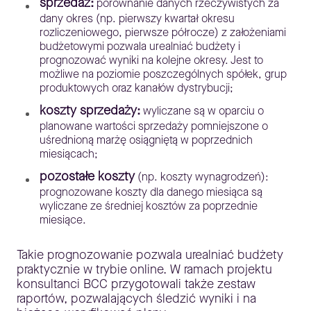
sprzedaż:
porównanie danych rzeczywistych za
dany okres (np. pierwszy kwartał okresu
rozliczeniowego, pierwsze półrocze) z założeniami
budżetowymi pozwala urealniać budżety i
prognozować wyniki na kolejne okresy. Jest to
możliwe na poziomie poszczególnych spółek, grup
produktowych oraz kanałów dystrybucji;
koszty sprzedaży:
wyliczane są w oparciu o
planowane wartości sprzedaży pomniejszone o
uśrednioną marżę osiągniętą w poprzednich
miesiącach;
pozostałe koszty
(np. koszty wynagrodzeń):
prognozowane koszty dla danego miesiąca są
wyliczane ze średniej kosztów za poprzednie
miesiące.
Takie prognozowanie pozwala urealniać budżety
praktycznie w trybie online. W ramach projektu
konsultanci BCC przygotowali także zestaw
raportów, pozwalających śledzić wyniki i na