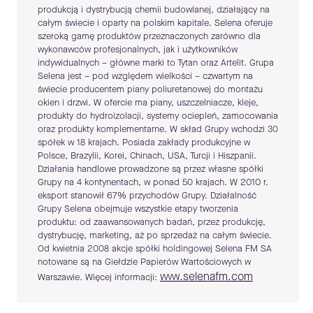
produkcją i dystrybucją chemii budowlanej, działający na
całym świecie i oparty na polskim kapitale. Selena oferuje
szeroką gamę produktów przeznaczonych zarówno dla
wykonawców profesjonalnych, jak i użytkowników
indywidualnych – główne marki to Tytan oraz Artelit. Grupa
Selena jest – pod względem wielkości – czwartym na
świecie producentem piany poliuretanowej do montażu
okien i drzwi. W ofercie ma piany, uszczelniacze, kleje,
produkty do hydroizolacji, systemy ociepleń, zamocowania
oraz produkty komplementarne. W skład Grupy wchodzi 30
spółek w 18 krajach. Posiada zakłady produkcyjne w
Polsce, Brazylii, Korei, Chinach, USA, Turcji i Hiszpanii.
Działania handlowe prowadzone są przez własne spółki
Grupy na 4 kontynentach, w ponad 50 krajach. W 2010 r.
eksport stanowił 67% przychodów Grupy. Działalność
Grupy Selena obejmuje wszystkie etapy tworzenia
produktu: od zaawansowanych badań, przez produkcję,
dystrybucję, marketing, aż po sprzedaż na całym świecie.
Od kwietnia 2008 akcje spółki holdingowej Selena FM SA
notowane są na Giełdzie Papierów Wartościowych w
www.selenafm.com
Warszawie. Więcej informacji: