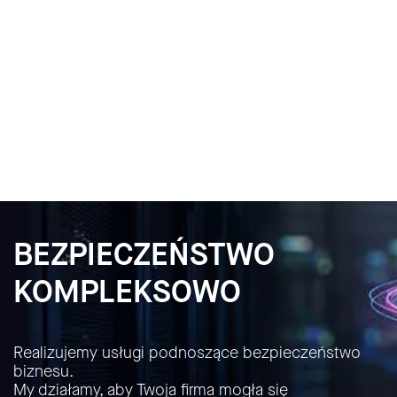
BEZPIECZEŃSTWO
KOMPLEKSOWO
Realizujemy usługi podnoszące bezpieczeństwo
biznesu.
My działamy, aby Twoja firma mogła się