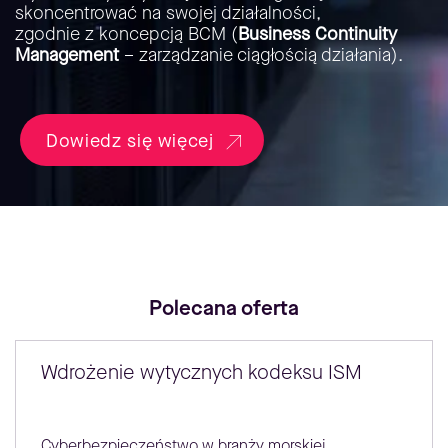
skoncentrować na swojej działalności,
zgodnie z koncepcją BCM (
Business Continuity
Management
– zarządzanie ciągłością działania).
Dowiedz się więcej
Polecana oferta
Wdrożenie wytycznych kodeksu ISM
Cyberbezpieczeństwo w branży morskiej