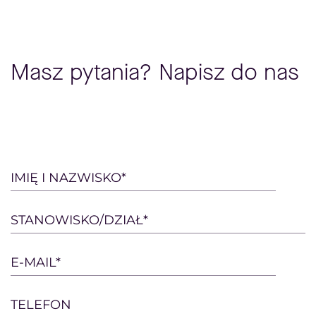
Masz pytania? Napisz do nas
Please
IMIĘ I NAZWISKO*
leave
this
STANOWISKO/DZIAŁ*
field
empty.
E-MAIL*
TELEFON