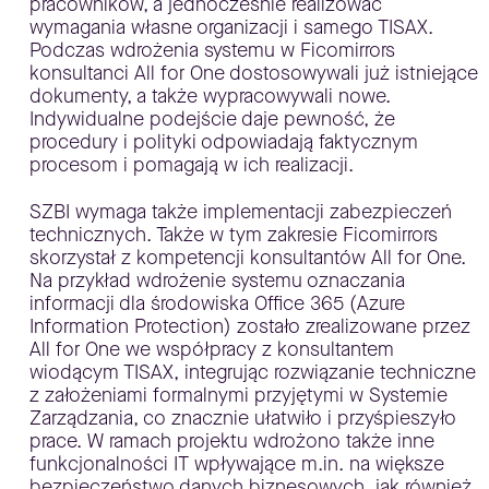
pracowników, a jednocześnie realizować
wymagania własne organizacji i samego TISAX.
Podczas wdrożenia systemu w Ficomirrors
konsultanci All for One dostosowywali już istniejące
dokumenty, a także wypracowywali nowe.
Indywidualne podejście daje pewność, że
procedury i polityki odpowiadają faktycznym
procesom i pomagają w ich realizacji.
SZBI wymaga także implementacji zabezpieczeń
technicznych. Także w tym zakresie Ficomirrors
skorzystał z kompetencji konsultantów All for One.
Na przykład wdrożenie systemu oznaczania
informacji dla środowiska Office 365 (Azure
Information Protection) zostało zrealizowane przez
All for One we współpracy z konsultantem
wiodącym TISAX, integrując rozwiązanie techniczne
z założeniami formalnymi przyjętymi w Systemie
Zarządzania, co znacznie ułatwiło i przyśpieszyło
prace. W ramach projektu wdrożono także inne
funkcjonalności IT wpływające m.in. na większe
bezpieczeństwo danych biznesowych, jak również