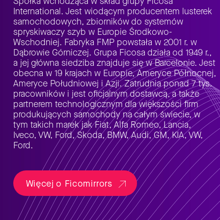
Spółka wchodząca w skład grupy Ficosa
International. Jest wiodącym producentem lusterek
samochodowych, zbiorników do systemów
spryskiwaczy szyb w Europie Środkowo-
Wschodniej. Fabryka FMP powstała w 2001 r. w
Dąbrowie Górniczej. Grupa Ficosa działa od 1949 r.,
a jej główna siedziba znajduje się w Barcelonie. Jest
obecna w 19 krajach w Europie, Ameryce Północnej,
Ameryce Południowej i Azji. Zatrudnia ponad 7 tys.
pracowników i jest oficjalnym dostawcą, a także
partnerem technologicznym dla większości firm
produkujących samochody na całym świecie, w
tym takich marek jak Fiat, Alfa Romeo, Lancia,
Iveco, VW, Ford, Skoda, BMW, Audi, GM, KIA, VW,
Ford.
Więcej o Ficomirrors