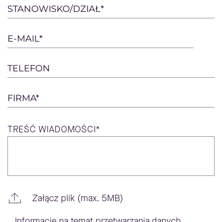
this
STANOWISKO/DZIAŁ*
field
empty.
E-MAIL*
TELEFON
FIRMA*
TREŚĆ
WIADOMOŚCI*
Załącz plik (max. 5MB)
Informacje na temat przetwarzania danych