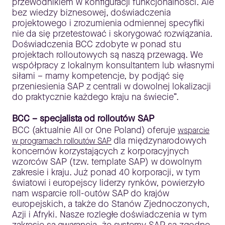
przewodnikiem w konfiguracji funkcjonalności. Ale
bez wiedzy biznesowej, doświadczenia
projektowego i zrozumienia odmiennej specyfiki
nie da się przetestować i skorygować rozwiązania.
Doświadczenia BCC zdobyte w ponad stu
projektach rolloutowych są naszą przewagą. We
współpracy z lokalnym konsultantem lub własnymi
siłami – mamy kompetencje, by podjąć się
przeniesienia SAP z centrali w dowolnej lokalizacji
do praktycznie każdego kraju na świecie”.
BCC – specjalista od rolloutów SAP
BCC (aktualnie All or One Poland) oferuje
wsparcie
dla międzynarodowych
w programach rolloutów SAP
koncernów korzystających z korporacyjnych
wzorców SAP (tzw. template SAP) w dowolnym
zakresie i kraju. Już ponad 40 korporacji, w tym
światowi i europejscy liderzy rynków, powierzyło
nam wsparcie roll-outów SAP do krajów
europejskich, a także do Stanów Zjednoczonych,
Azji i Afryki. Nasze rozległe doświadczenia w tym