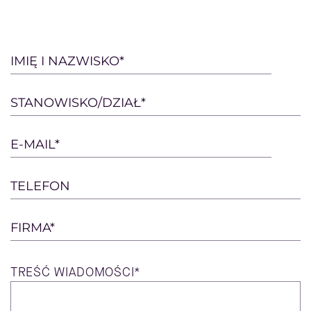
Please
IMIĘ I NAZWISKO*
leave
this
STANOWISKO/DZIAŁ*
field
empty.
E-MAIL*
TELEFON
FIRMA*
TREŚĆ
WIADOMOŚCI*