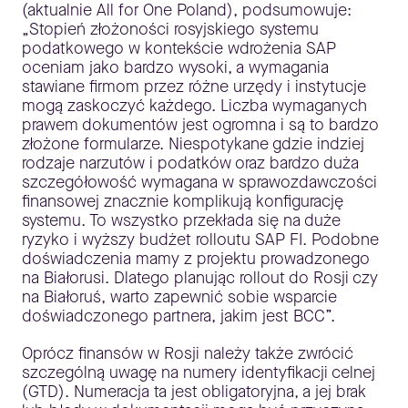
(aktualnie All for One Poland), podsumowuje:
„Stopień złożoności rosyjskiego systemu
podatkowego w kontekście wdrożenia SAP
oceniam jako bardzo wysoki, a wymagania
stawiane firmom przez różne urzędy i instytucje
mogą zaskoczyć każdego. Liczba wymaganych
prawem dokumentów jest ogromna i są to bardzo
złożone formularze. Niespotykane gdzie indziej
rodzaje narzutów i podatków oraz bardzo duża
szczegółowość wymagana w sprawozdawczości
finansowej znacznie komplikują konfigurację
systemu. To wszystko przekłada się na duże
ryzyko i wyższy budżet rolloutu SAP FI. Podobne
doświadczenia mamy z projektu prowadzonego
na Białorusi. Dlatego planując rollout do Rosji czy
na Białoruś, warto zapewnić sobie wsparcie
doświadczonego partnera, jakim jest BCC”.
Oprócz finansów w Rosji należy także zwrócić
szczególną uwagę na numery identyfikacji celnej
(GTD). Numeracja ta jest obligatoryjna, a jej brak