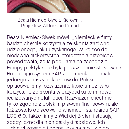
Beata Niemiec-Siwek, Kierownik
Projektów, All for One Poland
Beata Niemiec-Siwek mówi: „Niemieckie firmy
bardzo chętnie korzystają ze skonta zarówno
udzielonego, jak i uzyskanego. W Polsce do
niedawna niekorzystna interpretacja przepisów
powodowała, że ta popularna na zachodzie
Europy praktyka nie była powszechnie stosowana.
Rolloutując system SAP z niemieckiej centrali
jednego z naszych klientów do Polski,
opracowaliśmy rozwiązanie, które umożliwiło
korzystane ze skonta w przypadku terminowo
realizowanych płatności. Rozwiązanie jest nie
tylko zgodne z polskim prawem finansowym, ale
też zostało opracowane w ramach standardu SAP
ECC 6.0. Także firmy z Wielkiej Brytanii stosują
specyficzne dla nich praktyki rabatowe. Ich
zidentyfikowanie i ocena, czy są możliwe do