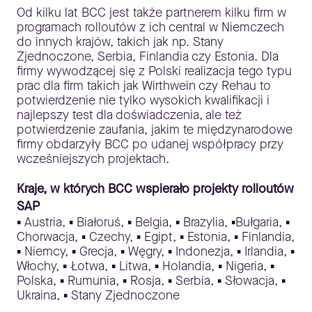
Od kilku lat BCC jest także partnerem kilku firm w
programach rolloutów z ich central w Niemczech
do innych krajów, takich jak np. Stany
Zjednoczone, Serbia, Finlandia czy Estonia. Dla
firmy wywodzącej się z Polski realizacja tego typu
prac dla firm takich jak Wirthwein czy Rehau to
potwierdzenie nie tylko wysokich kwalifikacji i
najlepszy test dla doświadczenia, ale też
potwierdzenie zaufania, jakim te międzynarodowe
firmy obdarzyły BCC po udanej współpracy przy
wcześniejszych projektach.
Kraje, w których BCC wspierało projekty rolloutów
SAP
▪ Austria, ▪ Białoruś, ▪ Belgia, ▪ Brazylia, ▪Bułgaria, ▪
Chorwacja, ▪ Czechy, ▪ Egipt, ▪ Estonia, ▪ Finlandia,
▪ Niemcy, ▪ Grecja, ▪ Węgry, ▪ Indonezja, ▪ Irlandia, ▪
Włochy, ▪ Łotwa, ▪ Litwa, ▪ Holandia, ▪ Nigeria, ▪
Polska, ▪ Rumunia, ▪ Rosja, ▪ Serbia, ▪ Słowacja, ▪
Ukraina, ▪ Stany Zjednoczone