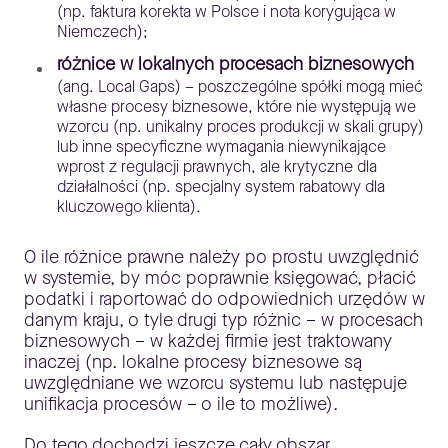
(np. faktura korekta w Polsce i nota korygująca w
Niemczech);
różnice w lokalnych procesach biznesowych
(ang. Local Gaps) – poszczególne spółki mogą mieć
własne procesy biznesowe, które nie występują we
wzorcu (np. unikalny proces produkcji w skali grupy)
lub inne specyficzne wymagania niewynikające
wprost z regulacji prawnych, ale krytyczne dla
działalności (np. specjalny system rabatowy dla
kluczowego klienta).
O ile różnice prawne należy po prostu uwzględnić
w systemie, by móc poprawnie księgować, płacić
podatki i raportować do odpowiednich urzędów w
danym kraju, o tyle drugi typ różnic – w procesach
biznesowych – w każdej firmie jest traktowany
inaczej (np. lokalne procesy biznesowe są
uwzględniane we wzorcu systemu lub następuje
unifikacja procesów – o ile to możliwe).
Do tego dochodzi jeszcze cały obszar