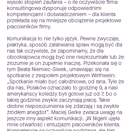
wysoki stopień zaufania – o ile oczywiście firma
konsultingowa dysponuje odpowiednimi
kompetencjami i doświadczeniem – dla klienta
przekłada się na mniejsze obciążenie projektowe
pracowników firmy.
Komunikacja to nie tylko język. Pewne zwyczaje,
praktyka, sposób załatwiania spraw mogą być dla
nas tak oczywiste, że zapominamy, że dla
obcokrajowca mogą być one niezrozumiałe lub że
zrozumie je on zupełnie inaczej. Przekonała się o
tym Beata Niemiec-Siwek, umawiając się na
spotkanie z zespołem projektowym Wirthwein:
„Spotkanie miało być całodniowe, od rana. Tyle że
dla nas, Polaków oznaczało to godzinę 9, a nasi
amerykańscy koledzy byli gotowi już od 7, bo o
takiej godzinie zwykle zaczynają pracę. Takie
drobne nieporozumienia się zdarzają i są zwykle
źródłem anegdot”. Maciej Gerke zwraca uwagę na
jeszcze inny aspekt komunikacji: „W Nigerii ujęła
mnie otwartość i entuzjazm pracowników klienta.
Kompetencje są oczywiście podstawą, ale tam