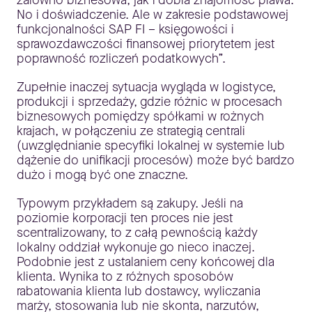
zarówno biznesowa, jak i dobra znajomość prawa.
No i doświadczenie. Ale w zakresie podstawowej
funkcjonalności SAP FI – księgowości i
sprawozdawczości finansowej priorytetem jest
poprawność rozliczeń podatkowych”.
Zupełnie inaczej sytuacja wygląda w logistyce,
produkcji i sprzedaży, gdzie różnic w procesach
biznesowych pomiędzy spółkami w rożnych
krajach, w połączeniu ze strategią centrali
(uwzględnianie specyfiki lokalnej w systemie lub
dążenie do unifikacji procesów) może być bardzo
dużo i mogą być one znaczne.
Typowym przykładem są zakupy. Jeśli na
poziomie korporacji ten proces nie jest
scentralizowany, to z całą pewnością każdy
lokalny oddział wykonuje go nieco inaczej.
Podobnie jest z ustalaniem ceny końcowej dla
klienta. Wynika to z różnych sposobów
rabatowania klienta lub dostawcy, wyliczania
marży, stosowania lub nie skonta, narzutów,