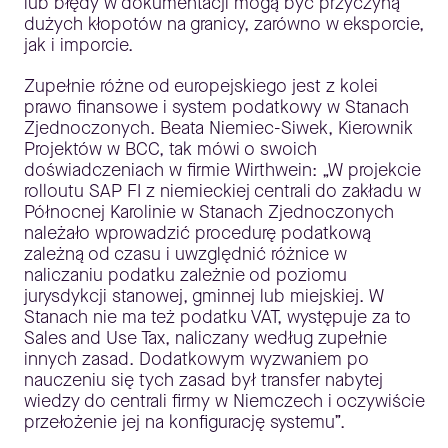
lub błędy w dokumentacji mogą być przyczyną
dużych kłopotów na granicy, zarówno w eksporcie,
jak i imporcie.
Zupełnie różne od europejskiego jest z kolei
prawo finansowe i system podatkowy w Stanach
Zjednoczonych. Beata Niemiec-Siwek, Kierownik
Projektów w BCC, tak mówi o swoich
doświadczeniach w firmie Wirthwein: „W projekcie
rolloutu SAP FI z niemieckiej centrali do zakładu w
Północnej Karolinie w Stanach Zjednoczonych
należało wprowadzić procedurę podatkową
zależną od czasu i uwzględnić różnice w
naliczaniu podatku zależnie od poziomu
jurysdykcji stanowej, gminnej lub miejskiej. W
Stanach nie ma też podatku VAT, występuje za to
Sales and Use Tax, naliczany według zupełnie
innych zasad. Dodatkowym wyzwaniem po
nauczeniu się tych zasad był transfer nabytej
wiedzy do centrali firmy w Niemczech i oczywiście
przełożenie jej na konfigurację systemu”.