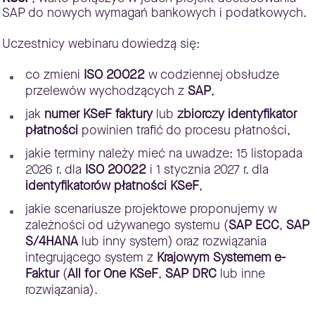
SAP do nowych wymagań bankowych i podatkowych.
Uczestnicy webinaru dowiedzą się:
co zmieni
ISO 20022
w codziennej obsłudze
przelewów wychodzących z
SAP
,
jak
numer KSeF faktury
lub
zbiorczy identyfikator
płatności
powinien trafić do procesu płatności,
jakie terminy należy mieć na uwadze: 15 listopada
2026 r. dla
ISO 20022
i 1 stycznia 2027 r. dla
identyfikatorów płatności KSeF
,
jakie scenariusze projektowe proponujemy w
zależności od używanego systemu (
SAP ECC
,
SAP
S/4HANA
lub inny system) oraz rozwiązania
integrującego system z
Krajowym Systemem e-
Faktur
(
All for One KSeF
,
SAP DRC
lub inne
rozwiązania).