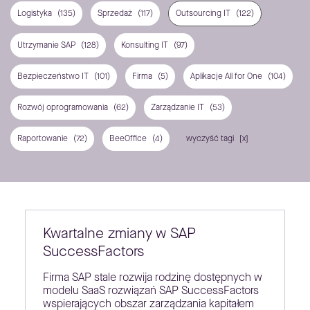
Logistyka
(135)
Sprzedaż
(117)
Outsourcing IT
(122)
Utrzymanie SAP
(128)
Konsulting IT
(97)
Bezpieczeństwo IT
(101)
Firma
(5)
Aplikacje All for One
(104)
Rozwój oprogramowania
(62)
Zarządzanie IT
(53)
Raportowanie
(72)
BeeOffice
(4)
wyczyść tagi
Kwartalne zmiany w SAP
SuccessFactors
Firma SAP stale rozwija rodzinę dostępnych w
modelu SaaS rozwiązań SAP SuccessFactors
wspierających obszar zarządzania kapitałem