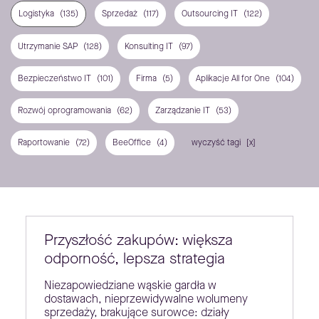
Logistyka
(135)
Sprzedaż
(117)
Outsourcing IT
(122)
Utrzymanie SAP
(128)
Konsulting IT
(97)
Bezpieczeństwo IT
(101)
Firma
(5)
Aplikacje All for One
(104)
Rozwój oprogramowania
(62)
Zarządzanie IT
(53)
Raportowanie
(72)
BeeOffice
(4)
wyczyść tagi
Przyszłość zakupów: większa
odporność, lepsza strategia
Niezapowiedziane wąskie gardła w
dostawach, nieprzewidywalne wolumeny
sprzedaży, brakujące surowce: działy