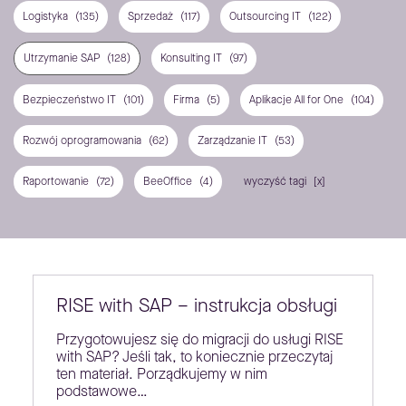
Logistyka
(135)
Sprzedaż
(117)
Outsourcing IT
(122)
Utrzymanie SAP
(128)
Konsulting IT
(97)
Bezpieczeństwo IT
(101)
Firma
(5)
Aplikacje All for One
(104)
Rozwój oprogramowania
(62)
Zarządzanie IT
(53)
Raportowanie
(72)
BeeOffice
(4)
wyczyść tagi
RISE with SAP – instrukcja obsługi
Przygotowujesz się do migracji do usługi RISE
with SAP? Jeśli tak, to koniecznie przeczytaj
ten materiał. Porządkujemy w nim
podstawowe…